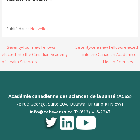
Publié dans :
Nouvelles
Navigation
← Seventy-four new Fellows
Seventy-one new Fellows elected
elected into the Canadian Academy
into the Canadian Academy of
de
of Health Sciences
Health Sciences →
l’article
Académie canadienne des sciences de la santé (ACSS)
78 rue George, Suite 204, Ottawa, Ontario K1N 5W1
info@cahs-acss.ca
T: (613) 416-2247
_
_