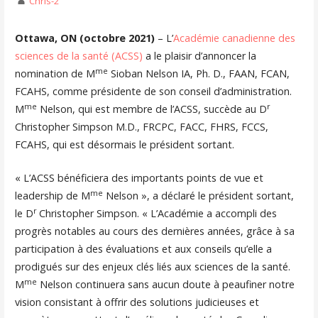
Chris-2
Ottawa, ON (octobre 2021)
– L’
Académie canadienne des
sciences de la santé (ACSS)
a le plaisir d’annoncer la
me
nomination de M
Sioban Nelson IA, Ph. D., FAAN, FCAN,
FCAHS, comme présidente de son conseil d’administration.
me
r
M
Nelson, qui est membre de l’ACSS, succède au D
Christopher Simpson M.D., FRCPC, FACC, FHRS, FCCS,
FCAHS, qui est désormais le président sortant.
« L’ACSS bénéficiera des importants points de vue et
me
leadership de M
Nelson », a déclaré le président sortant,
r
le D
Christopher Simpson. « L’Académie a accompli des
progrès notables au cours des dernières années, grâce à sa
participation à des évaluations et aux conseils qu’elle a
prodigués sur des enjeux clés liés aux sciences de la santé.
me
M
Nelson continuera sans aucun doute à peaufiner notre
vision consistant à offrir des solutions judicieuses et