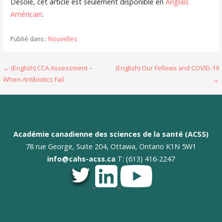
Désolé, cet article est seulement disponible en
Anglais
Américain
.
Publié dans :
Nouvelles
Navigation
← (English) CCA Assessment –
(English) Our Fellows and COVID-19
When Antibiotics Fail
→
de
l’article
Académie canadienne des sciences de la santé (ACSS)
78 rue George, Suite 204, Ottawa, Ontario K1N 5W1
info@cahs-acss.ca
T: (613) 416-2247
_
_