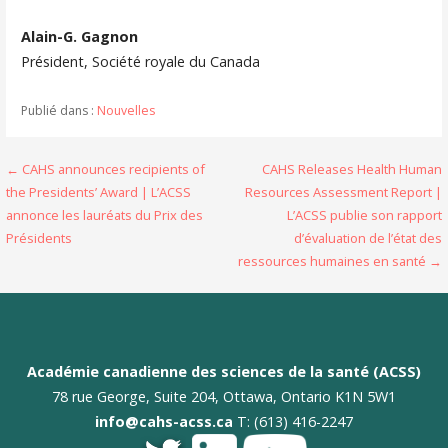
Alain-G. Gagnon
Président, Société royale du Canada
Publié dans :
Nouvelles
Navigation
← CAHS announces recipients of
CAHS Releases Health Human
the Presidents’ Award | L’ACSS
Resources Assessment Report |
de
annonce les lauréats du Prix des
L’ACSS publie son rapport
l’article
Présidents
d’évaluation de l’état des
ressources humaines en santé →
Académie canadienne des sciences de la santé (ACSS)
78 rue George, Suite 204, Ottawa, Ontario K1N 5W1
info@cahs-acss.ca
T: (613) 416-2247